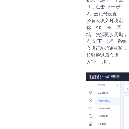
商，点击“下一步”
2、云账号设置
公有云填入环境名
称、AK、SK，区
域、资源同步周期，
点击“下一步”，系统
会进行AK/SK校验，
校验通过后会进
入“下一步”。