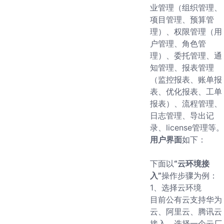
业管理（组织管理、
项目管理、预算管
理）、权限管理（用
户管理、角色管
理）、委托管理、通
知管理、报表管理
（监控报表、账单报
表、优化报表、工单
报表）、流程管理、
日志管理、导出记
录、license管理等。
用户界面
如下：
下面以
“云环境接
入”
操作步骤为例：
1、选择云环境
目前公有云支持华为
云、阿里云、腾讯云
接入，选择一个云厂