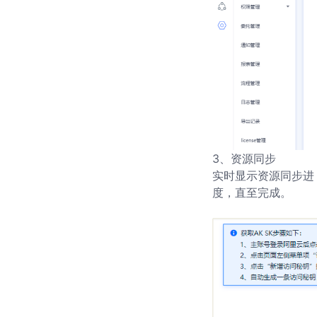
3、资源同步
实时显示资源同步进
度，直至完成。