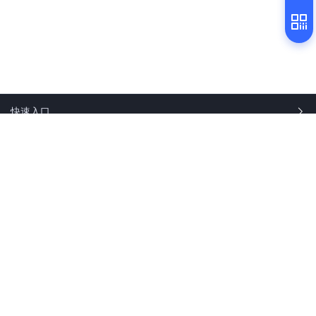
快速入口
关于我们
网站协议
帮助中心
联系我们
电话：400-060-0160
邮箱：CloudBroker.kf@chinasofti.com